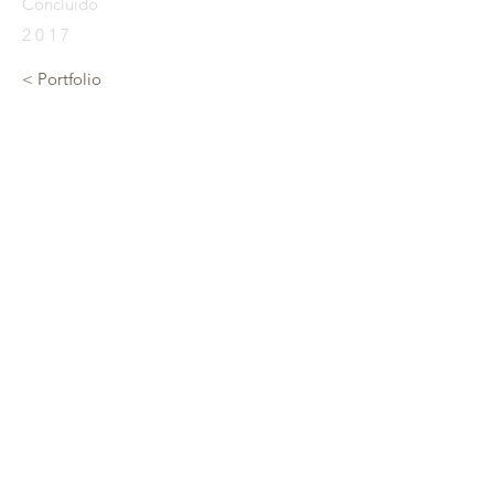
Concluído
2017
< Portfolio