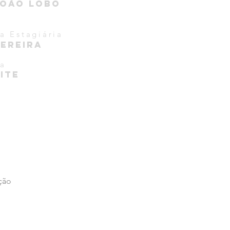
JOÃO LOBO
a Estagiária
Pereira
ta
ITE
ação