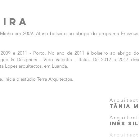
EIRA
 Minho em 2009. Aluno bolseiro ao abrigo do programa Erasmu
 2009 e 2011 - Porto. No ano de 2011 é bolseiro ao abrigo d
iged & Designers - Vibo Valentia - Italia. De 2012 a 2017 d
ta Lopes arquitectos, em Luanda.
 inicia o estúdio Terra Arquitectos.
Arquitec
TÂNIA 
Arquitec
inês si
Arquitec