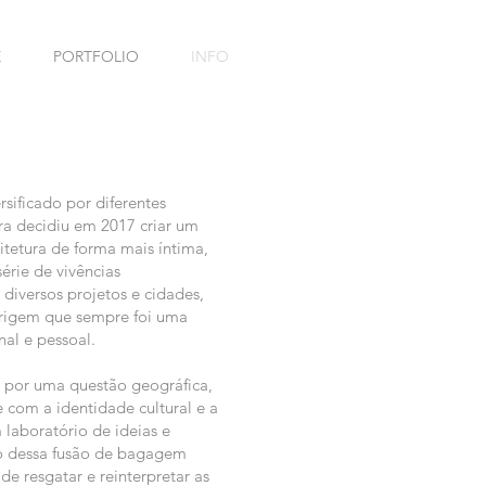
E
PORTFOLIO
INFO
ificado por diferentes
ira decidiu em 2017 criar um
itetura de forma mais íntima,
érie de vivências
diversos projetos e cidades,
 origem que sempre foi uma
nal e pessoal.
s por uma questão geográfica,
com a identidade cultural e a
 laboratório de ideias e
exo dessa fusão de bagagem
 resgatar e reinterpretar as