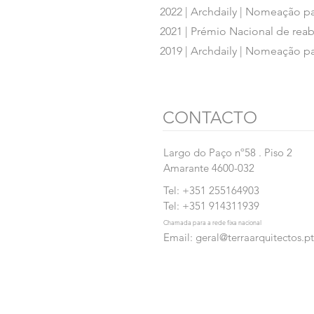
2022 | Archdaily | Nomeação 
2021 | Prémio Nacional de rea
2019 | Archdaily | Nomeação 
CONTACTO
Largo do Paço nº58 . Piso 2
Amarante 4600-032
Tel:
+351
255164903
Tel: +351 914311939
Chamada para a rede fixa nacional
Email:
geral@terraarquitectos.pt