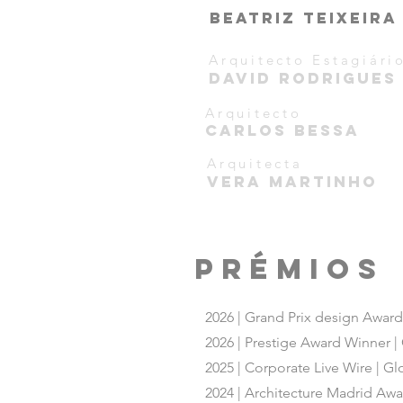
beatriz
Teixeira
Arquitecto Estagiári
David Rodrigues
Arquitecto
CARLOS BESSA
Arquitecta
VERA MARTINHO
PRÉMIOS
2026 | Grand Prix design Awards
2026 | Prestige Award Winner |
2025 | Corporate Live Wire | G
2024 | Architecture Madrid Awar