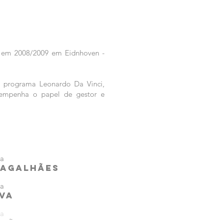
s em 2008/2009 em Eidnhoven -
o programa Leonardo Da Vinci,
esempenha o papel de gestor e
ta
MAGALHÃES
ta
lva
ta