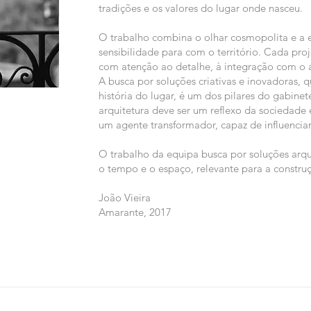
tradições e os valores do lugar onde nasceu.
O trabalho combina o olhar cosmopolita e a 
sensibilidade para com o território. Cada pro
com atenção ao detalhe, à integração com o a
A busca por soluções criativas e inovadoras, 
história do lugar, é um dos pilares do gabine
arquitetura deve ser um reflexo da sociedad
um agente transformador, capaz de influenciar
O trabalho da equipa busca por soluções arq
o tempo e o espaço, relevante para a construç
João Vieira
Amarante, 2017