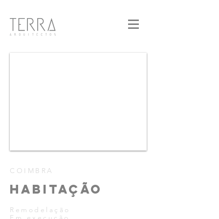
COIMBRA
HABITAÇÃO
Remodelação
Em execução