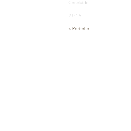
Concluído
2019
< Portfolio