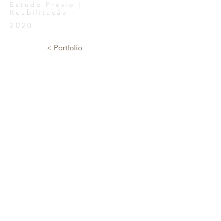
Estudo Prévio |
Reabilitação
2020
< Portfolio